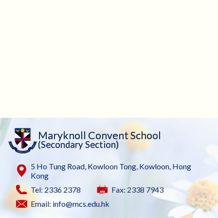
Maryknoll Convent School
(Secondary Section)
5 Ho Tung Road, Kowloon Tong, Kowloon, Hong
Kong
Tel: 2336 2378
Fax: 2338 7943
Email:
info@mcs.edu.hk